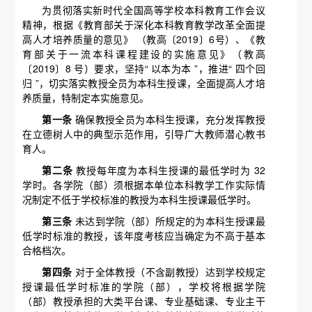
为贯彻落实新时代全国高等学校本科教育工作会议
精神，根据《教育部关于深化本科教育教学改革全面提
高人才培养质量的意见》 （教高〔2019〕6号）、《教
育部关于一流本科课程建设的实施意见》（教高
〔2019〕8 号）要求，坚持“ 以本为本 ”，推进“ 四个回
归 ”，切实落实教授全员为本科生授课，全面提高人才培
养质量，特制定本实施意见。
第一条
确保教授全员为本科生授课，充分发挥教授
在立德树人中的典型示范作用，引导广大教师潜心教书
育人。
第二条
教授每年度为本科生授课的最低学时为 32
学时。各学院（部）须根据本单位本科教学工作实际情
况制定不低于学校标准的教授为本科生授课最低学时。
第三条
未达到学院（部）所规定的为本科生授课最
低学时标准的教授，该年度考核应当确定为不高于基本
合格档次。
第四条
对于全体教授（不含副教授）达到学校规定
授课最低学时标准的学院（部），学校将根据学院
（部）教授承担的大类平台课、专业基础课、专业主干