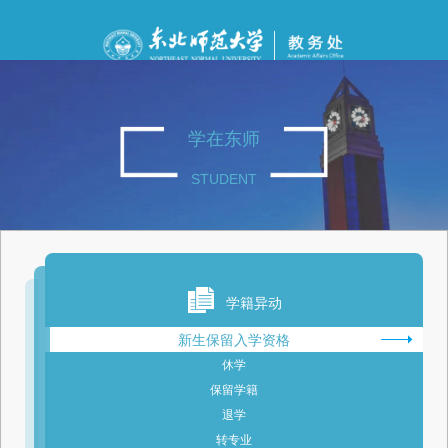
学在东师
STUDENT
学籍异动
新生保留入学资格
休学
保留学籍
退学
转专业