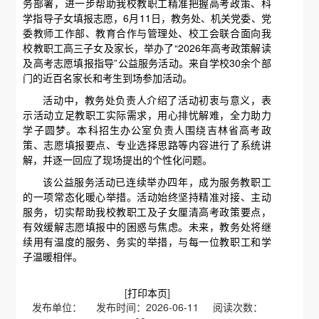
务部署，进一步帮助我校教职工精准把握高考政策、科
学指导子女填报志愿，6月11日，教务处、机关党委、党
委教师工作部、教育合作与管理处、校工会联合面向我
校教职工高三子女及家长，举办了“2026年高考政策解读
及高考志愿填报指导”公益服务活动。来自学校30余个部
门的近百名家长和考生到场参加活动。
活动中，教务处负责人介绍了活动初衷与意义，表
示活动立足教职工实际需求，用心排忧解难，全力助力
学子圆梦。本科招生办公室负责人围绕吉林省高考政
策、志愿填报要点、专业选择思路等内容进行了系统讲
解，并逐一回应了现场提出的个性化问题。
该公益服务活动已连续举办四年，成为服务教职工
的一项常态化暖心举措。活动始终坚持精准对接、主动
服务，切实帮助我校教职工及子女厘清高考政策要点，
有效缓解志愿填报中的困惑与焦虑。未来，教务处将继
续用有温度的服务、务实的举措，与每一位教职工和学
子温暖相伴。
[
打印本页
]
发布单位： 发布时间：2026-06-11 阅读次数：