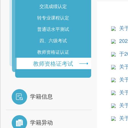
交流成绩认定
转专业课程认定
关
普通话水平测试
2
四、六级考试
教师资格证认证
于
教师资格证考试
关
关
关
学籍信息
关
关
学籍异动