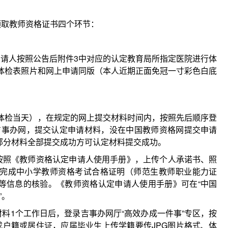
领取教师资格证书四个环节：
，申请人按照公告后附件3中对应的认定教育局所指定医院进行体
，体检表照片和网上申请同版（本人近期正面免冠一寸彩色白底
含体检当天），在规定的网上提交材料时间内，按照先后顺序登
cn），吉事办网，提交认定申请材料，没在中国教师资格网提交申请
部分材料全部提交成功方可认定材料提交成功。
按照《教师资格认定申请人使用手册》，上传个人承诺书、照
完成中小学教师资格考试合格证明（师范生教师职业能力证
等信息的核验。《教师资格认定申请人使用手册》可在“中国
”。
料1个工作日后，登录吉事办网厅“高效办成一件事”专区，按
成户籍或居住证，应届毕业生上传学籍要传JPG图片格式、体