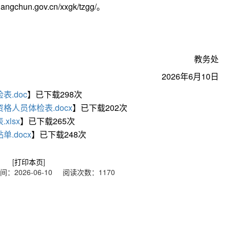
hun.gov.cn/xxgk/tzgg/。
教务处
2026年6月10日
.doc
】已下载
298
次
格人员体检表.docx
】已下载
202
次
lsx
】已下载
265
次
.docx
】已下载
248
次
[
打印本页
]
：2026-06-10 阅读次数：
1170