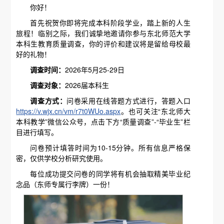
你好！
首先祝贺你即将完成本科阶段学业，踏上新的人生
旅程！临别之际，我们诚挚地邀请你参与东北师范大学
本科生教育质量调查，你的评价和建议将是留给母校最
好的礼物！
调查时间
：
2026年5月25-29日
调查对象
：
2026届本科生
调查方式
：
问卷采用在线答题方式进行，答题入口
https://v.wjx.cn/vm/r7t0WUo.aspx
。也可关注“东北师大
本科教学”微信公众号，点击下方“质量调查”-“毕业生”栏
目进行填写。
问卷预计填答时间为10-15分钟。所有信息严格保
密，仅供学校分析研究使用。
每位成功提交问卷的同学将有机会抽取精美毕业纪
念品（东师专属行李牌）一份！