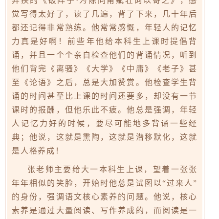
弃疾的《破阵子·为陈同甫赋壮词以寄之》，感
觉写得太好了，读了几遍，背了下来，几十年后
都还记得非常熟练。他常常感慨，年轻人的记忆
力真是好啊！前些年他给本科生上课时提倡背
诵，并且一个个亲自检查他们的背诵情况，听到
他们背完《离骚》《大学》《中庸》《老子》甚
至《论语》之后，总是大加赞赏。他检查学生背
诵的时间甚至比上课的时间还要多，却没有一节
课时的报酬，但他乐此不疲。他总是强调，年轻
人记忆力好的时候，要尽可能地多背诵一些经
典；他说，这就是熏陶，这就是潜移默化，这就
是人格养成！
张老师主要给大一本科生上课，望着一张张
年年相似的笑脸，开始时他总是试图以“过来人”
的身份，强调语文核心素养的问题。他说，核心
素养是通过大量阅读、写作养成的，而阅读是一