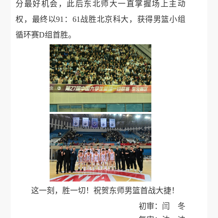
分最好机会，此后东北师大一直掌握场上主动
权，最终以91：61战胜北京科大，获得男篮小组
循环赛D组首胜。
这一刻，胜一切！祝贺东师男篮首战大捷！
初审：闫 冬