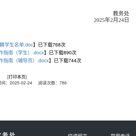
教务处
2025年2月24日
籍学生名单.doc
】已下载
768
次
指南（学生）.docx
】已下载
890
次
指南（辅导员）.docx
】已下载
744
次
[
打印本页
]
：2025-02-24 阅读次数：
786
快速留言
常用电话