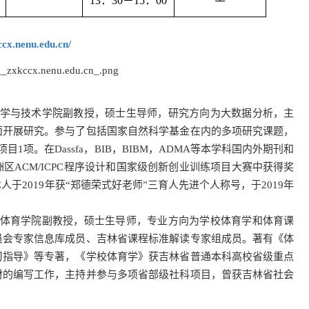
13：30－15：00
ccx.nenu.edu.cn/
学与技术学院副教授，硕士生导师，研究方向为大数据分析，主
面开展研究。参与了包括国家自然科学基金在内的多项研究课题，
项。在Dassfa，BIB，BIBM，ADMA等本学科国内外期刊和
区ACM/ICPC程序设计和国家级创新创业训练项目大赛中获得奖
于2019年获“郑德荣式好老师”三育人先进个人称号，于2019年
。
体育学院副教授，硕士生导师，专业方向为学校体育学和体育课
员会专家信息库成员、吉林省课程标准解读专家组成员。著有《体
习指导》等专著，《学校体育学》获吉林省普通本科高校省级重点
材的编写工作，主持并参与多项省部级社科项目，曾获吉林省社会