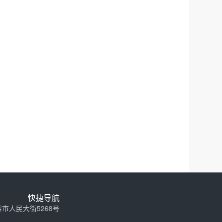
快捷导航
教学为本·育人至上
市人民大街5268号