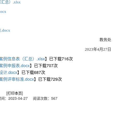
总）.xlsx
cx
docx
教务处
2023年4月27日
例信息表（汇总）.xlsx
】已下载
716
次
例申报表.docx
】已下载
707
次
计.docx
】已下载
687
次
例评审标准.docx
】已下载
729
次
[
打印本页
]
：2023-04-27 阅读次数：
567